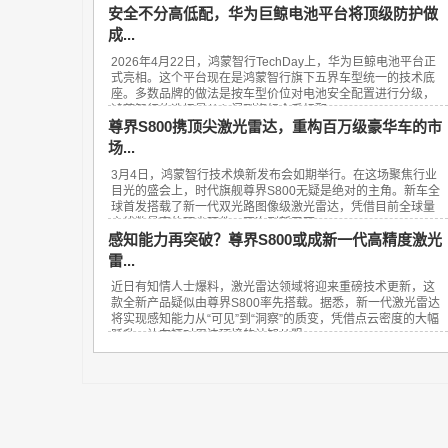
安全不分高低配，华为巨鲸电池平台将顶级防护做
成...
2026年4月22日，鸿蒙智行TechDay上，华为巨鲸电池平台正
式亮相。这个平台现在是鸿蒙智行旗下五界车型统一的技术底
座。多数品牌的做法是按车型价位对电池安全配置进行分级，
鸿蒙智行的选择是从入门到旗舰全系标配...
尊界S800携顶尖激光雷达，重构百万级豪华车的市
场...
3月4日，鸿蒙智行技术焕新发布会如期举行。在这场聚焦行业
目光的盛会上，时代旗舰尊界S800无疑是绝对的主角。新车全
球首发搭载了新一代双光路图像级激光雷达，凭借目前全球量
产线数最高的顶尖硬件，再次刷新了百...
感知能力再突破？尊界S800或成新一代高精度激光
雷...
近日有知情人士爆料，激光雷达领域将迎来重磅技术更新，这
款全新产品疑似由尊界S800率先搭载。据悉，新一代激光雷达
将实现感知能力从“可见”到“洞察”的质变，凭借点云密度的大幅
跃升，让车辆对周边环境的认知从粗...