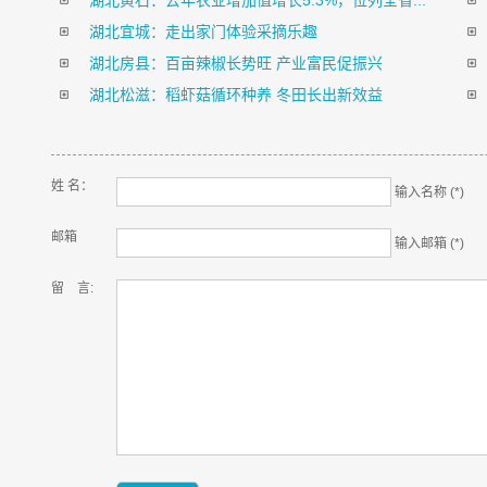
湖北黄石：去年农业增加值增长5.3%，位列全省...
湖北宜城：走出家门体验采摘乐趣
湖北房县：百亩辣椒长势旺 产业富民促振兴
湖北松滋：稻虾菇循环种养 冬田长出新效益
姓 名：
输入名称 (*)
邮箱
输入邮箱 (*)
留 言: