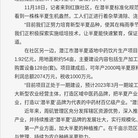
11月18日，记者来到红旗社区，在潜半夏标准化规范
看到一株株半夏生机盎然，工人们正进行着杂草清除、浇
“目前我们正努力培育新型半夏品种，使其在梅雨季
我们正积极探索实施组培技术，让半夏能快速繁育，保证
道。
在社区另一边，潜江市潜半夏道地中药饮片生产项目
1.92亿元，用地面积约54亩，主要建设内容包括生产
购置设备128台(套)。项目建成后，可年产2000吨半夏原
利润总额2074万元，税收1000万元。
“目前项目正处于一期建设，预计2023年3月一期
大新型农业经营主体，打造区域中医药品牌，把半夏产业
业，打造以‘潜半夏’品牌为代表的中药材百亿级产业。”
近年来，周矶管理区充分发挥辖区资源优势，深入推
产业，并持续推进“潜半夏”品牌的发展壮大，实行规模
第一产业方面，加大半夏的种植推广。在千亩示范区
与管理，持续为农户种植半夏助力。