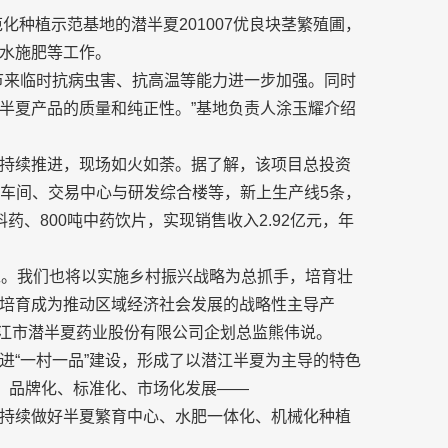
化种植示范基地的潜半夏201007优良块茎繁殖圃，
水施肥等工作。
节来临时抗病虫害、抗高温等能力进一步加强。同时
半夏产品的质量和纯正性。”基地负责人涂玉耀介绍
持续推进，现场如火如荼。据了解，该项目总投资
加工车间、交易中心与研发综合楼等，新上生产线5条，
料药、800吨中药饮片，实现销售收入2.92亿元，年
竣工。我们也将以实施乡村振兴战略为总抓手，培育壮
培育成为推动区域经济社会发展的战略性主导产
潜江市潜半夏药业股份有限公司企划总监熊伟说。
进“一村一品”建设，形成了以潜江半夏为主导的特色
化、品牌化、标准化、市场化发展——
持续做好半夏繁育中心、水肥一体化、机械化种植