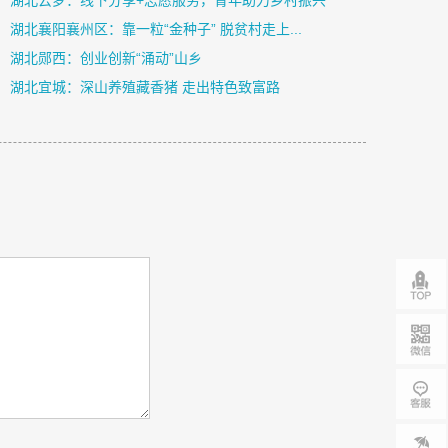
湖北云梦：线下分享+志愿服务，青年助力乡村振兴
湖北襄阳襄州区：靠一粒“金种子” 脱贫村走上...
湖北郧西：创业创新“涌动”山乡
湖北宜城：深山养殖藏香猪 走出特色致富路