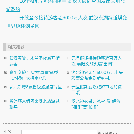
:
18个A级景区共同携手 武汉黄陂向全国发出文明旅
游邀约
:
开放至今接待游客超6000万人次 武汉东湖绿道蝶变
世界级环湖景区
相关推荐
武汉黄陂：木兰不夜城开街
元旦假期接待游客近百万人
迎客
次 襄阳文旅火爆“出圈”
襄阳文旅：从“卖风景”转型
湖北神农架：5000万元中央
“卖体验” 大招商+优...
彩票公益金刷新乡村...
湖北新增8家省级旅游度假区
元旦假期武汉旅游市场加速
回暖
省外客人组团来湖北旅游过
湖北神农架：冰雪“暖”经济
新年
“猫冬”变“忙冬”
姓 名：
输入名称 (*)