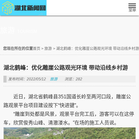
旅游
TOURISM
您现在所在的位置
首页
>
旅游
>
湖北鹤峰：优化雕崖公路观光环境 带动沿线乡村游
湖北鹤峰：优化雕崖公路观光环境 带动沿线乡村游
发布时间：2022/05/12
旅游
浏览：282
近日，湖北省鹤峰县351国道长岭至两河口段，雕崖公
路观景平台项目建设按下“快进键”。
“雕崖到处都是风景，观景平台完工后，游客可以在这停
车，欣赏俊秀山峰、清澈溇水。”在场的施工人员说。