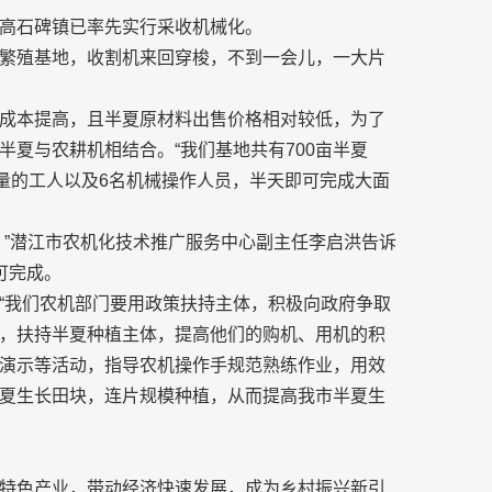
高石碑镇已率先实行采收机械化。
繁殖基地，收割机来回穿梭，不到一会儿，一大片
成本提高，且半夏原材料出售价格相对较低，为了
夏与农耕机相结合。“我们基地共有700亩半夏
少量的工人以及6名机械操作人员，半天即可完成大面
。”潜江市农机化技术推广服务中心副主任李启洪告诉
可完成。
“我们农机部门要用政策扶持主体，积极向政府争取
，扶持半夏种植主体，提高他们的购机、用机的积
演示等活动，指导农机操作手规范熟练作业，用效
夏生长田块，连片规模种植，从而提高我市半夏生
特色产业，带动经济快速发展，成为乡村振兴新引