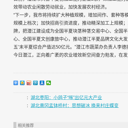
效带动农业闲散劳动就业，加快发展农村经济。
“下一步，我市将持续扩大种植规模，增加间作、套种等
规模上档次；加快招商引资进度，推动精深加工上规模；
牌，把潜江建设成为全国半夏块茎种茎交易中心、全国半
心、全国半夏文创康旅中心，推动潜江半夏品牌文化大发
五’末半夏综合产值达50亿元。”潜江市蔬菜办负责人李德
今日潜江，正向着广袤的农业增效新空间奋力勃发，在发
:
湖北枣阳：小鸽子“啄”出亿元大产业
:
湖北黄冈盂钵桥村：思想破冰 换来村庄蝶变
相关推荐