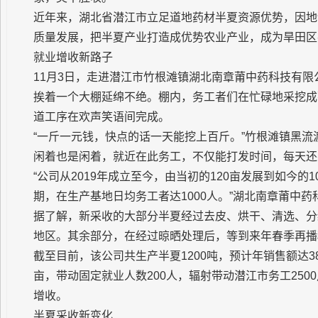
近年来，湖北省潜江市立足道地药材半夏资源优势，因地
质量发展，把半夏产业打造成优势农业产业，成为旱田区
就业增收新路子
11月3日，走进潜江市竹根滩镇湖北南章莆中药科技有
挨着一个大棚延绵不绝。棚内，务工者们在忙碌地采挖成
道工序在欢声笑语间完成。
“一斤一元钱，快点的话一天能挖上百斤。”竹根滩镇黑流
闲着也是闲着，就近在此务工，不仅能打发时间，每天还
“公司从2019年成立至今，由当初的120亩发展到如今
期，在生产基地日均务工者达1000人。”湖北南章莆中
据了解，新采收的大部分半夏经过去皮、烘干、清选、分
地区。其余部分，在经过晾晒处理后，等到来年春季再播
截至目前，该公司共生产半夏1200吨，预计年销售额达3
亩，带动固定就业人数200人，辐射带动潜江市务工25
增收。
半夏采收新变化