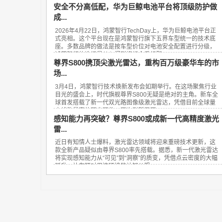
安全不分高低配，华为巨鲸电池平台将顶级防护做
成...
2026年4月22日，鸿蒙智行TechDay上，华为巨鲸电池平台正
式亮相。这个平台现在是鸿蒙智行旗下五界车型统一的技术底
座。多数品牌的做法是按车型价位对电池安全配置进行分级，
鸿蒙智行的选择是从入门到旗舰全系标配...
尊界S800携顶尖激光雷达，重构百万级豪华车的市
场...
3月4日，鸿蒙智行技术焕新发布会如期举行。在这场聚焦行业
目光的盛会上，时代旗舰尊界S800无疑是绝对的主角。新车全
球首发搭载了新一代双光路图像级激光雷达，凭借目前全球量
产线数最高的顶尖硬件，再次刷新了百...
感知能力再突破？尊界S800或成新一代高精度激光
雷...
近日有知情人士爆料，激光雷达领域将迎来重磅技术更新，这
款全新产品疑似由尊界S800率先搭载。据悉，新一代激光雷达
将实现感知能力从“可见”到“洞察”的质变，凭借点云密度的大幅
跃升，让车辆对周边环境的认知从粗...