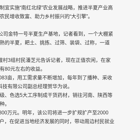
制宜实施“南红北绿”农业发展战略，推进半夏产业高
农民增收致富、助力乡村振兴的“大引擎”。
限公司金特一号半夏生产基地，记者看到，一个大棚紧
熟的半夏，耙土、挑拣、过筛、装袋、过称，一道
渡村3组村民潘芝元告诉记者，现在正值农闲，在家
有80元左右的收益。
的1083亩，用工需求量不断增加，每年到了播种、采收
药科技有限公司副总经理贺华为说。
级、色选5大工序制成干货药材，销往河南、陕西等
种。
800万元。明年，该公司将进一步扩规扩产至2000
00户，在促进当地经济发展的同时，带动周边村民就业