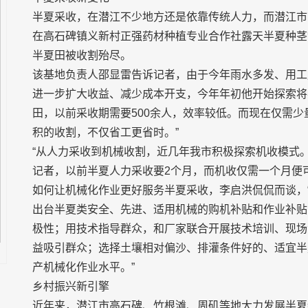
半夏采收，在潜江不少地方还是依靠传统人力，而潜江市
在高石碑镇义新村正强药材种植专业合作社露天半夏种茎
半夏田被收割殆尽。
该基地负责人邵显雷告诉记者，由于今年雨水多发、用工
进一步扩大收益、减少成本开支，今年年初他开始探索将半
田，以前采收期需要500余人，效率较低。而现在仅需
积的收割，不仅省工更省时。”
“从人力采收到机械收割，近几年我市积极探索机收模式
记者，以前半夏人力采收要2个月，而机收仅需一个月便
如何让机械化作业更好服务半夏采收，李启洪侃侃而谈，
出台半夏类安全、先进、适用机械的购机补贴和作业补贴
极性；用技术指导群众，和厂家联合开展技术培训、现场
益吸引群众；选择土壤相对偏沙、排灌条件好的、适宜半
产机械化作业水平。”
乡村振兴新引擎
近年来，潜江市高石碑、竹根滩、周矶等地大力发展半夏