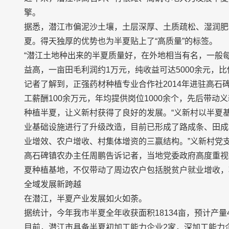
擎。
据悉，潜江市偏泥沙土壤，土层深厚、土质疏松、湿润肥
夏。得天独厚的优势也为半夏贴上了“高质量”的标签。
“潜江土地种出来的半夏质量好，在外地相当有名，一般每
益高，一亩田毛利润约1万元，纯收益可达5000余元，比
记者了解到，正强药材种植专业合作社2014年进驻高石
工薪酬100余万元，年均提供岗位1000余个，先后带动
种植半夏，让义新村获得了良好的发展。“义新村以半夏基
业基础设施进行了升级改造，目前已形成了路成条、田成
业增效、农户增收、村集体增资的三赢结构。”义新村党
高石碑镇农办主任周鹏告诉记者，当地党委政府高度重视
夏种植基地，不仅带动了周边农户包括脱贫户就业增收，
全域发展新跨越
在潜江，半夏产业发展如火如荼。
据统计，今年我市半夏全年收获面积18134亩，预计产量4
目前，潜江市具备半夏初加工能力企业2家，深加工能力企