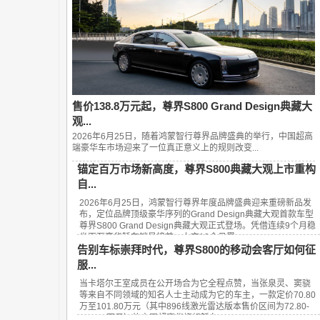
售价138.8万元起，尊界S800 Grand Design典藏大
观...
2026年6月25日，随着鸿蒙智行尊界品牌盛典的举行，中国超高
端豪华车市场迎来了一位真正意义上的规则改变...
锚定百万市场新高度，尊界S800典藏大观上市重构
自...
2026年6月25日，鸿蒙智行尊界年度品牌盛典迎来重磅新品发
布，定位品牌顶级豪华序列的Grand Design典藏大观首款车型
尊界S800 Grand Design典藏大观正式登场。凭借连续9个月稳
坐百万豪华轿车销量榜首、上市13个月累...
告别车标崇拜时代，尊界S800的移动会客厅如何征
服...
当卡塔尔王室成员在公开场合为它全程点赞，当张泉灵、窦骁
等来自不同领域的知名人士主动成为它的车主，一款定价70.80
万至101.80万元（其中896线激光雷达版本售价区间为72.80-
101.80万元）的中国超豪华旗舰轿车——...