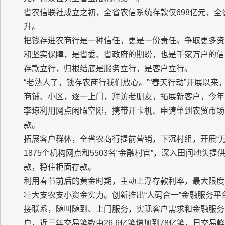
省农信联社成立之初，全省农信系统存款仅698亿元，
升。
把钱存进农商行是一种信任，更是一份责任。争取更多资
和坚实保障，是省委、省政府的期盼，也是千家万户的信
存款立行，归根结底是服务立行，是客户立行。
“老熟人了，钱存农商行我们放心。”“春天行动”开展以
商铺、小区，逐一上门，拜访老朋友，拓展新客户，今年
李琼利用网点闲暇空隙，携带开卡机、申请单到农贸市场
款。
拓展客户群体，全省农商行提前营销，下沉村组，开展“
1875个机构网点和5503名“金融村官”，深入田间地
款，稳住柜面存款。
利用春节前后的黄金时期，主动上浮存款利率，最大限度
壮大支农支小资金实力。创新推出“人码合一”金融服务
接联系，随叫随到、上门服务，实现客户需求和金融服务精
户，近三年交易笔数由26.6亿笔增加到78亿笔，日交易峰值