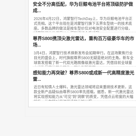
安全不分高低配，华为巨鲸电池平台将顶级防护做
成...
2026年4月22日，鸿蒙智行TechDay上，华为巨鲸电池平台正
式亮相。这个平台现在是鸿蒙智行旗下五界车型统一的技术底
座。多数品牌的做法是按车型价位对电池安全配置进行分级，
鸿蒙智行的选择是从入门到旗舰全系标配...
尊界S800携顶尖激光雷达，重构百万级豪华车的市
场...
3月4日，鸿蒙智行技术焕新发布会如期举行。在这场聚焦行业
目光的盛会上，时代旗舰尊界S800无疑是绝对的主角。新车全
球首发搭载了新一代双光路图像级激光雷达，凭借目前全球量
产线数最高的顶尖硬件，再次刷新了百...
感知能力再突破？尊界S800或成新一代高精度激光
雷...
近日有知情人士爆料，激光雷达领域将迎来重磅技术更新，这
款全新产品疑似由尊界S800率先搭载。据悉，新一代激光雷达
将实现感知能力从“可见”到“洞察”的质变，凭借点云密度的大幅
跃升，让车辆对周边环境的认知从粗...