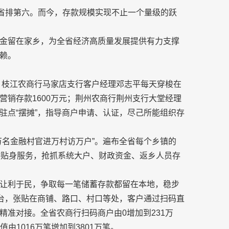
全省排第六。而今，存款规模实现不止一个量级的跃
金留在家乡，为全省经济高质量发展提供有力支撑
赖。
来，枝江农商行马家店支行客户经理邓志平每天穿梭在
营销存款1600万元；荆州农商行荆州支行大堂经理
驻点“摆摊”，指导商户申请、认证，尽己所能组织存
万名金融村官进万村访万户”。遍布全省每个乡镇的
头提供贴身服务，抢抓系统大户、财政资金、返乡人员存
让利于民，争取每一笔储蓄存款都留在本地，稳步
平台，张贴在商铺、路口、村口等处，客户通过扫码直
准对接。全省农商行扫码商户由0增加到231万
由1016万笔增加到3801万笔。