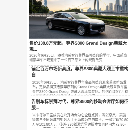
售价138.8万元起，尊界S800 Grand Design典藏大
观...
2026年6月25日，随着鸿蒙智行尊界品牌盛典的举行，中国超高
端豪华车市场迎来了一位真正意义上的规则改变...
锚定百万市场新高度，尊界S800典藏大观上市重构
自...
2026年6月25日，鸿蒙智行尊界年度品牌盛典迎来重磅新品发
布，定位品牌顶级豪华序列的Grand Design典藏大观首款车型
尊界S800 Grand Design典藏大观正式登场。凭借连续9个月稳
坐百万豪华轿车销量榜首、上市13个月累...
告别车标崇拜时代，尊界S800的移动会客厅如何征
服...
当卡塔尔王室成员在公开场合为它全程点赞，当张泉灵、窦骁
等来自不同领域的知名人士主动成为它的车主，一款定价70.80
万至101.80万元（其中896线激光雷达版本售价区间为72.80-
101.80万元）的中国超豪华旗舰轿车——...