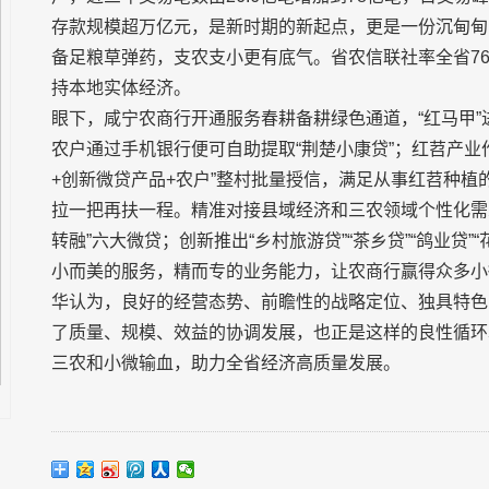
存款规模超万亿元，是新时期的新起点，更是一份沉甸甸
备足粮草弹药，支农支小更有底气。省农信联社率全省7
持本地实体经济。
眼下，咸宁农商行开通服务春耕备耕绿色通道，“红马甲
农户通过手机银行便可自助提取“荆楚小康贷”；红苕产业
+创新微贷产品+农户”整村批量授信，满足从事红苕种
拉一把再扶一程。精准对接县域经济和三农领域个性化需求，打造
转融”六大微贷；创新推出“乡村旅游贷”“茶乡贷”“鸽业贷
小而美的服务，精而专的业务能力，让农商行赢得众多小
华认为，良好的经营态势、前瞻性的战略定位、独具特色
了质量、规模、效益的协调发展，也正是这样的良性循环
三农和小微输血，助力全省经济高质量发展。