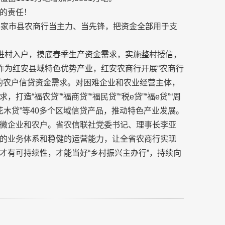
的责任！
6家市县农商行当主力、当先锋，把资金全部用于支
”进村入户，摸底春季生产资金需求，实施整村授信，
作为红安县域特色优势产业，红安农商行开展“农商行
植的农户信贷资金需求。对困难企业和农业经营主体，
“福农贷”“福商贷”“福民贷”“税e贷”“福e贷”“周
”“花木贷”等40多个区域信贷产品，推动特色产业发展。
微企业和农户。省农信联社党委书记、理事长李亚
的业务体系和稳健的运营能力，让全省农商行实现
才有可持续性，才能当好“乡村振兴主办行”，持续向