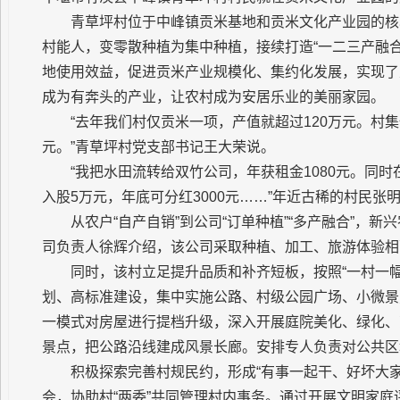
青草坪村位于中峰镇贡米基地和贡米文化产业园的核
村能人，变零散种植为集中种植，接续打造“一二三产融
地使用效益，促进贡米产业规模化、集约化发展，实现了
成为有奔头的产业，让农村成为安居乐业的美丽家园。
“去年我们村仅贡米一项，产值就超过120万元。村集
元。”青草坪村党支部书记王大荣说。
“我把水田流转给双竹公司，年获租金1080元。同时
入股5万元，年底可分红3000元……”年近古稀的村民
从农户“自产自销”到公司“订单种植”“多产融合”，
司负责人徐辉介绍，该公司采取种植、加工、旅游体验相
同时，该村立足提升品质和补齐短板，按照“一村一
划、高标准建设，集中实施公路、村级公园广场、小微景
一模式对房屋进行提档升级，深入开展庭院美化、绿化、
景点，把公路沿线建成风景长廊。安排专人负责对公共区
积极探索完善村规民约，形成“有事一起干、好坏大
会，协助村“两委”共同管理村内事务。通过开展文明家