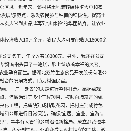
心区域。近年来，该村将土地流转给种植大户和农
合发展”示范点，激发农民参与种植的积极性，提高土
从卖大米到卖品牌再到“卖体验”的华丽转身，让农业
体经济收入10万余元，农民人均可支配收入18000余
在公司务工，年收入有10300元。另外，我还在公司
张明华掰着指头算了一笔账，脸上绽放着幸福的笑容。
新兴农业孕育而生。据湖北双竹生态食品开发股份有限公
融合的发展方式，助力村强民富。
幅画、一户一处景”的思路进行整体打造。高起点规
点、流域治理等多个工程项目，按照白墙灰瓦的统
亮化工程，把庭院建成精致花园，把村庄建成特色
域和公厕进行日常保洁，确保“宜居、宜业、宜游”。
家评、事事有人管”的乡村治理新格局。成立乡贤理事
庭评选、积分制管理，让群众成为乡村振兴的主体，激