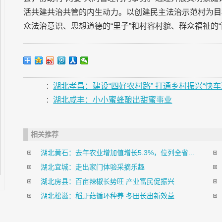
活共建共治共管的内生动力。以创建民主法治示范村为目
众法治意识、思想道德的“里子”和村容村貌、群众福祉的“
:
湖北孝昌：建设“四好农村路” 打通乡村振兴“快车
:
湖北咸丰：小小蜜蜂酿出甜蜜事业
相关推荐
湖北黄石：去年农业增加值增长5.3%，位列全省...
湖北宜城：走出家门体验采摘乐趣
湖北房县：百亩辣椒长势旺 产业富民促振兴
湖北松滋：稻虾菇循环种养 冬田长出新效益