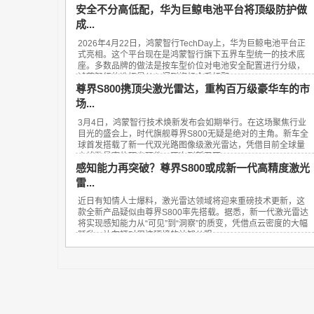
安全不分高低配，华为巨鲸电池平台将顶级防护做
成...
2026年4月22日，鸿蒙智行TechDay上，华为巨鲸电池平台正
式亮相。这个平台现在是鸿蒙智行旗下五界车型统一的技术底
座。多数品牌的做法是按车型价位对电池安全配置进行分级，
鸿蒙智行的选择是从入门到旗舰全系标配...
尊界S800携顶尖激光雷达，重构百万级豪华车的市
场...
3月4日，鸿蒙智行技术焕新发布会如期举行。在这场聚焦行业
目光的盛会上，时代旗舰尊界S800无疑是绝对的主角。新车全
球首发搭载了新一代双光路图像级激光雷达，凭借目前全球量
产线数最高的顶尖硬件，再次刷新了百...
感知能力再突破？尊界S800或成新一代高精度激光
雷...
近日有知情人士爆料，激光雷达领域将迎来重磅技术更新，这
款全新产品疑似由尊界S800率先搭载。据悉，新一代激光雷达
将实现感知能力从“可见”到“洞察”的质变，凭借点云密度的大幅
跃升，让车辆对周边环境的认知从粗...