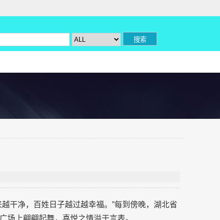
来越干净，百姓日子越过越幸福。”每到傍晚，湖北省
广场上翩翩起舞，喜悦之情溢于言表。