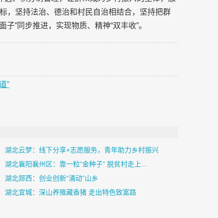
标，坚持法治、德治和村民自治相结合，坚持把群
面子”同步推进，实现物质、精神“双丰收”。
道”
湖北云梦：线下分享+志愿服务，青年助力乡村振兴
湖北襄阳襄州区：靠一粒“金种子” 脱贫村走上...
湖北郧西：创业创新“涌动”山乡
湖北宜城：深山养殖藏香猪 走出特色致富路