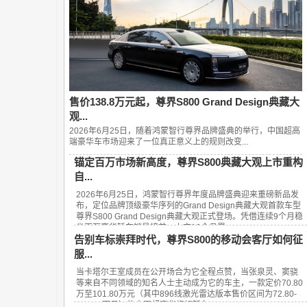
售价138.8万元起，尊界S800 Grand Design典藏大
观...
2026年6月25日，随着鸿蒙智行尊界品牌盛典的举行，中国超高
端豪华车市场迎来了一位真正意义上的规则改变...
锚定百万市场新高度，尊界S800典藏大观上市重构
自...
2026年6月25日，鸿蒙智行尊界年度品牌盛典迎来重磅新品发
布，定位品牌顶级豪华序列的Grand Design典藏大观首款车型
尊界S800 Grand Design典藏大观正式登场。凭借连续9个月稳
坐百万豪华轿车销量榜首、上市13个月累...
告别车标崇拜时代，尊界S800的移动会客厅如何征
服...
当卡塔尔王室成员在公开场合为它全程点赞，当张泉灵、窦骁
等来自不同领域的知名人士主动成为它的车主，一款定价70.80
万至101.80万元（其中896线激光雷达版本售价区间为72.80-
101.80万元）的中国超豪华旗舰轿车——...