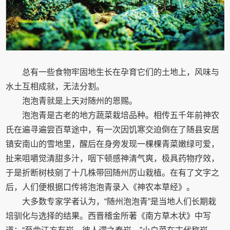
总有一些食物牢固地生长在孕育它们的土地上，风味与
水土互相成就，无法分割。
泡泡青就是上天对随州的恩赐。
泡泡青是古老的地方蔬菜栽培品种。相传五千年前神农
氏在遍寻遍尝百草途中，有一次因饥寒交迫倒在了随县安居
镇安南山的雪地里，醒后在身旁发现一棵棵青菜嫩绿可爱，
扯来咀嚼觉清甜多汁，咽下顿感神清气爽，极具药物疗效，
于是折断树枝剜了十几株带回随州厉山栽植。在有了文字之
后，人们便根据口传将泡泡青录入《神农本草经》。
大多数专家学者认为，“随州泡泡青”是当地人们长期栽
培驯化与选择的结果。西晋稽金所著《南方草木状》中写