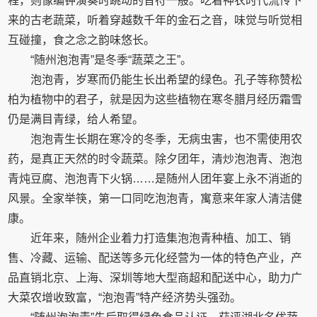
程，则像编钟演奏时跳动的音符一般。吃着神农时代流传下
来的古老蔬菜，听着穿越数千年的金石之音，味觉与听觉相
互碰撞，食之念之韵味悠长。
“随州泡泡青”是冬季“蔬菜之王”。
泡泡青，岁寒而仍能生长出希望的绿色。孔子等称赞松
柏为植物中的君子，就是因为这些植物在寒冬腊月经历霜雪
仍是满目青绿，给人希望。
泡泡青生长期在寒冷的冬季，无病虫害，也不需使用农
药，是真正天然的时令蔬菜。除夕团年，清炒泡泡青、泡泡
青炖豆腐、泡泡青下火锅……是随州人团年宴上永不消逝的
风景。全家举筷，第一口同吃泡泡青，寓意来年家人清洁健
康。
近年来，随州企业着力打造集泡泡青种植、加工、销
售、冷藏、运输、配送等多元化经营为一体的特色产业，产
品直销北京、上海、深圳等地大型商超和配送中心，助力广
大菜农增收致富，“泡泡青”特产经济势头强劲。