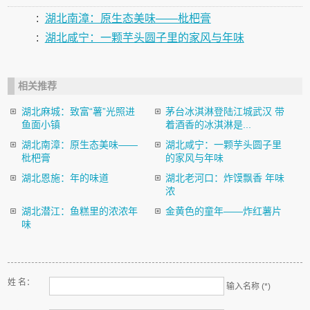
:
湖北南漳：原生态美味——枇杷膏
:
湖北咸宁：一颗芋头圆子里的家风与年味
相关推荐
湖北麻城：致富“薯”光照进
茅台冰淇淋登陆江城武汉 带
鱼面小镇
着酒香的冰淇淋是...
湖北南漳：原生态美味——
湖北咸宁：一颗芋头圆子里
枇杷膏
的家风与年味
湖北恩施：年的味道
湖北老河口：炸馍飘香 年味
浓
湖北潜江：鱼糕里的浓浓年
金黄色的童年——炸红薯片
味
姓 名：
输入名称 (*)