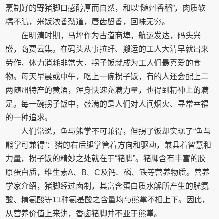
烹制好的野猪脚口感醇厚而自然，和以“随州香稻”，肉质软
糯不腻，米饭浓香劲道，唇齿留香，回味无穷。
在明清时期，马坪作为古道商埠，航运发达，码头兴
盛，商贾云集。在码头从事拉纤、搬运的工人大清早就出来
劳作，体力消耗非常大，拐子饭就成为工人们最喜爱的食
物。每天早晨或中午，吃上一碗拐子饭，有的人还会配上二
两随州特产的黄酒，浑身快速充满力量，也得到精神上的满
足。每一碗拐子饭中，盛满的是人们对人间烟火、寻常幸福
的一种追求。
人们常说，鱼与熊掌不可兼得，但拐子饭却实现了“鱼与
熊掌可兼得”：猪的右后腿掌管着方向和驱动，兼具着智慧和
力量，拐子饭的精妙之处就在于“猪脚”。猪脚含有丰富的胶
原蛋白质，维生素A、B、C及钙、磷、铁等营养物质。营养
学家介绍，猪脚经过卤制，其富含蛋白质水解所产生的胱氨
酸、精氨酸等11种氨基酸之含量均与熊掌不相上下。因此，
从营养价值上来讲，香卤猪脚并不亚于熊掌。