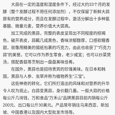
大蒜在一定的温度和湿度条件下，经过大约33个月的发
酵（整个发酵过程不用任何添加剂），不仅保留了新鲜大蒜
原有的营养成分，而且在发酵过程中，激活分解出十多种氨
基酸、微量元素，营养价值大大提高。
加工完成的黑蒜，完整的表皮呈现出不同程度的棕褐
色，破开表皮，蒜瓤几成黑色，香味浓郁醇厚，口感软糯香
甜，就像用精美的锡纸包裹的巧克力，由此也收获了“巧克力
蒜”的美誉。它可以作为养生零食，老少咸宜；也可以炒菜煲
汤，搭配香菇等烹制出一盘盘美味佳肴。
在国外，黑蒜也是招待贵宾的珍馐美味。在日本和韩
国，黑蒜与人参、虫草并称为植物养生“三宝”。
这些神奇的转化，它们所打造出的风味和对营养的升华
令人叹为观止。白蒜变黑蒜，身价翻几番。一般大蒜的价格
每公斤几块钱，万和食品“万禾山”品牌黑蒜目前内销每公斤
200元、出口每公斤30美元。产品常年销往马来西亚、新加
坡、中国香港以及国内大型批发市场等。