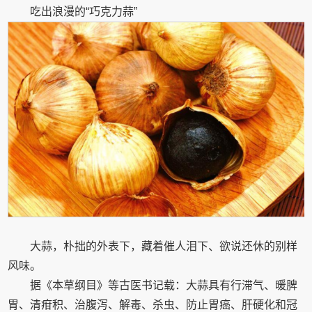
吃出浪漫的“巧克力蒜”
大蒜，朴拙的外表下，藏着催人泪下、欲说还休的别样
风味。
据《本草纲目》等古医书记载：大蒜具有行滞气、暖脾
胃、清疳积、治腹泻、解毒、杀虫、防止胃癌、肝硬化和冠