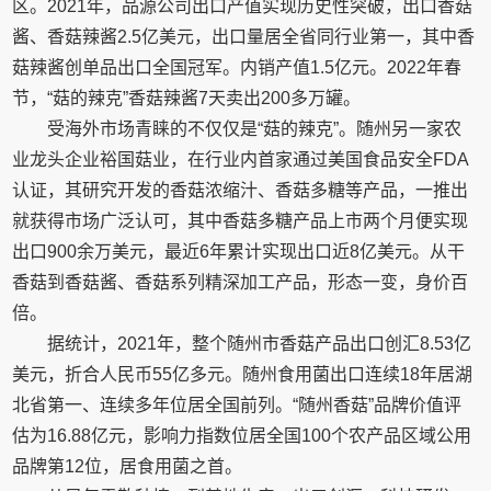
区。2021年，品源公司出口产值实现历史性突破，出口香菇
酱、香菇辣酱2.5亿美元，出口量居全省同行业第一，其中香
菇辣酱创单品出口全国冠军。内销产值1.5亿元。2022年春
节，“菇的辣克”香菇辣酱7天卖出200多万罐。
受海外市场青睐的不仅仅是“菇的辣克”。随州另一家农
业龙头企业裕国菇业，在行业内首家通过美国食品安全FDA
认证，其研究开发的香菇浓缩汁、香菇多糖等产品，一推出
就获得市场广泛认可，其中香菇多糖产品上市两个月便实现
出口900余万美元，最近6年累计实现出口近8亿美元。从干
香菇到香菇酱、香菇系列精深加工产品，形态一变，身价百
倍。
据统计，2021年，整个随州市香菇产品出口创汇8.53亿
美元，折合人民币55亿多元。随州食用菌出口连续18年居湖
北省第一、连续多年位居全国前列。“随州香菇”品牌价值评
估为16.88亿元，影响力指数位居全国100个农产品区域公用
品牌第12位，居食用菌之首。