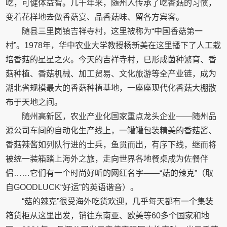
吃，可健体益智。几千年来，随州人传承了吃香菇的习惯，
变着花样地去做香菇宴、品香菇味、留各方宾客。
随县三里岗镇吉祥寺村，这里被称为“中国香菇第一
村”。1978年，华中农业大学教授杨新美在这里播下了人工栽
培香菇的星星之火。今天的吉祥寺村，已形成菌种繁育、香
菇种植、香菇机械、加工贸易、文化旅游等全产业链，成为
湖北省规模最大的香菇种植基地，一座座现代化香菇大棚散
布于天地之间。
随州高新区，农业产业化国家重点龙头企业——随州品
源公司车间的自动化生产线上，一罐罐包装精美的香菇酱、
香菇辣酱如列队行进的士兵，鱼贯而出，有序下线，继而将
被统一装箱踏上海外之旅，走向世界各地餐桌成为佐餐伴
侣……它们有一个时尚好听的网红名字——“菇的辣克”（取
自GOODLUCK“好运”的英语谐音）。
“菇的辣克”很受海外吃货欢迎，几乎每天都有一个集装
箱货柜从这里出发，销往东南亚、欧美等60多个国家和地