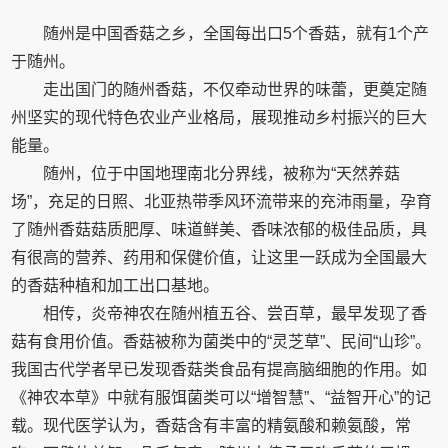
随州是中国香菇之乡，全国每出口5个香菇，就有1个产
于随州。
走出国门的随州香菇，不仅牵动世界的味蕾，更奠定随
州坚实的现代特色农业产业格局，展现推动乡村振兴的巨大
能量。
随州，位于中国地理南北分界线，被称为“天然养菇
场”，充足的日照、北亚热带季风环流带来的充沛雨量，孕育
了随州香菇菇质肥厚、味道鲜美、香味浓郁的极佳品质，具
有很高的营养、药用和保健价值，让这里一跃成为全国最大
的香菇种植和加工出口基地。
相传，炎帝神农在随州植五谷、尝百草，最早发现了香
菇有食用价值。香菇被称为菌类中的“灵芝草”、民间“山珍”。
我国古代学者早已发现香菇类食品有提高脑细胞的作用。如
《神农本草》中就有服饵菌类可以“增智慧”、“益智开心”的记
载。现代医学认为，香菇含有丰富的精氨酸和赖氨酸，常