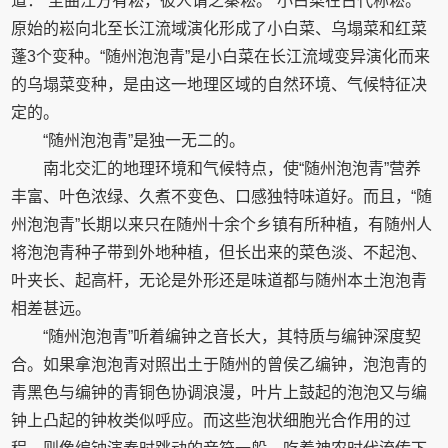
道：“至曲江方有崧，彼人谓之秦崧。”小白菜在古代称崧。
原始的崧向北至长江流域演化形成了小白菜、乌塌菜和红菜
蓬3个变种。“随州泡泡青”是小白菜在长江流域变异演化而来
的乌塌菜变种，是由这一地理区域的自然环境、气候特征决
定的。
“随州泡泡青”是独一无二的。
南北交汇的地理环境和气候特点，使“随州泡泡青”营养
丰富、叶色浓绿、久煮不变色、口感独特味道好。而且，“随
州泡泡青”长期以来只在随州十余个乡镇有所种植，有随州人
将泡泡青种子带到外地种植，但长出来的菜色淡、不起泡、
叶夹长、起高杆，无论是外形还是味道都与随州本土泡泡青
相差甚远。
“随州泡泡青”听着编钟之音长大，其特质与编钟深度契
合。如果拿泡泡青对照出土于随州的曾侯乙编钟，泡泡青的
青黑色与编钟的青铜色协调浪漫，叶片上鼓起的泡泡又与编
钟上凸起的钟枚类似呼应。而这些泡状细胞光合作用的过