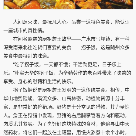
人间烟火味，最抚凡人心。品尝一道特色美食，能认识
一座城市的真性情。
在闻名遐迩的厨祖詹王故里——广水市马坪镇，有一种
深受南来北往吃货们喜爱的美食——拐子饭，这是随州众多
美食中最特别的味道。
“吃了拐子饭，一天都不饿；干活劲更足，日子乐上
乐。”朴实无华的拐子饭，为辛勤劳作的老百姓带来了味蕾的
享受、身心的慰藉和生活的快乐。
拐子饭据说是厨祖詹王发明的一道传统美食。相传，中
华山地势险峻、溪流众多、山高林密，动植物资源十分丰
富，是非常好的狩猎场。野猪是十分常见的猎物，其力量惊
人。詹王在狩猎中发现，野猪的右后腿掌管着方向和驱动，
肉质尤其紧实。为了烹饪好这块特殊的食材，他遍寻山中天
然药材，将它们一起放在土罐里，用慢火熬煮十余个小时，