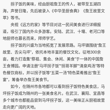
拐子饭的美味，经由厨祖詹王的传人，被带至五湖四
海，声誉日隆，先后被录入《中华圣厨食典》《詹王故里文
萃》等书。
央视《远方的家》等节目对这一民间美食进行详细报
道，吸引了国内外众多游客。安陆、武汉、十堰、老河口等
地厨师也慕名而来，拜师学艺。
拐子饭的兴盛为当地拓宽了发展思路。马坪镇围绕“詹王
故里、舌尖马坪”，依托本地丰富的餐饮文化，征地300余
亩，着力打造集“祭祖、集会、休闲、美食”于一体的中国詹
王食博园。申请注册“马坪拐子饭”“拐哥羊脚”“清泉鸡汤”等特
色餐饮商标，并以拐子饭等“五菜一汤”特色菜肴推出“詹王
宴”，筹备举办詹王美食节。
如今，在随州市各地都可以看到拐子饭特色美食店，马
坪拐子饭成为随州的一张美食名片。在武汉、襄阳、宜昌等
多个城市也都能品尝到马坪拐子饭，这一美味正从厨祖故里
走向更广阔的天地。