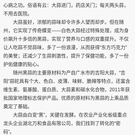
心病之功。俗语有云：大蒜进门，药店关门；每天两头蒜，
不用去医院。
大蒜虽好，浓郁的蒜味却令许多人望而却步。但在随
州，它实现了传奇蝶变——白色大蒜经过特殊处理，成为身
价飙升十多倍的黑蒜，实现了营养与口感的双重提升。不仅
让人吃蒜不觉蒜味，多了一份浪漫，从而获得“东方巧克力”
的美誉；还减少了生蒜刺激性，提升了保健功能，多了一份
护佑健康的贴心。
随州黑蒜的主要原材料为产自广水市的吉阳大蒜，“吉
阳”蒜砣具有个大、色白、皮薄、味鲜、脆辣等特点，还富含
维生素、氨基酸、蛋白质、大蒜素和碳水化合物，2011年获
批国家地理标志保护产品。优质的原材料为黑蒜的上乘品质
奠定了基础。
大蒜由白变“黑”，关键在发酵。在农业产业化省级重点
龙头企业湖北万和食品有限公司，我们找到了转化的“密
码”。