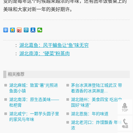
变的是每年这个时候越来越浓的年味，还有团年饭餐桌上的
美味和大家对新一年的美好期许。
:
湖北嘉鱼：风干鳊鱼让“鱼”味无穷
:
湖北南漳：“硬菜”粉蒸肉
相关推荐
湖北麻城：致富“薯”光照进
茅台冰淇淋登陆江城武汉 带
鱼面小镇
着酒香的冰淇淋是...
湖北南漳：原生态美味——
湖北随州：美食四宝 吃出中
枇杷膏
国好“味道”
湖北咸宁：一颗芋头圆子里
湖北恩施：年的味道
的家风与年味
湖北老河口：炸馍飘香 年味
浓