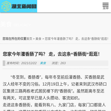
美食
DELICACY
您现在所在的位置
首页
>
美食
>
您家今年灌香肠了吗？ 走，去这条“香肠街”逛逛！
您家今年灌香肠了吗？ 走，去这条“香肠街”逛逛！
发布时间：2021/12/22
美食
浏览：263
“冬至到，香肠香”，每年冬至前后灌香肠、买香肠是武
汉人经年不变的习俗。12月19日上午，记者来到武汉市硚口
区集贤三路两栋老式居民楼下的“香肠街”。虽然距离冬至还
有两天，可这里早已是人头攒动、客流如织。
走进这条香肠街，能看到有八、九家门店，每家门口都是人