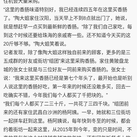
住机会大量采购。
“这里的香肠味道特别好，我已经连续四五年在这里买香肠
了。”陶大姐家住汉阳，当天早上不到8点就出门了，她说，
就是想赶早一点买到最新鲜的香肠。“除了我们自己家吃，每
到这个时候还要给珠海的亲戚寄一些。还不知道今天买的这
20斤够不够。”陶大姐笑着说。
记者发现，除了像陶大姐这样独自前来的顾客，更多的是三
五成群的好友或街坊“组团”来这里采购香肠。家住黄陂盘龙
城的张女士就是与三位好友一同前来购买香肠的。张女士
说：“我来这里买香肠已经是第七个年头了，最开始也是听别
人说这里的香肠好吃，第一年来的时候还没敢多买，回去一
吃确实不错，今年我们每个人都买了千把块的。”
“我们每个人都买了二三十斤，一共花了三四千块。”组团前
来的还有家住武昌白沙洲的杨阿姨。一早，她就和三位街坊
一起拼车赶到这里。杨阿姨说，每年快到冬至的时候，都会
约着街坊一起来这里，从2015年到今年，变的只是时间，不