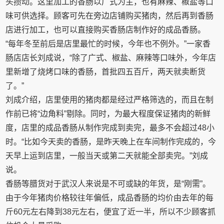
头攒动。这里加工的香肠以广式为主，也有麻辣、椒盐等口
味可供选择。顾客可先在旁边店铺购买猪肉，然后再到香肠
店进行加工，也可以直接购买香肠店制作好的成品香肠。
“每年冬至前后是店里最忙的时候，今年也不例外。”一家香
肠店店长刘成说，“除了广式、椒盐、麻辣等口味外，今年店
里新增了烧烤口味的香肠，首批四五百斤，两天就卖断货
了。”
刘成介绍，店里使用的猪肉都是经过严格筛选的，而且在制
作前已将“边角料”剔除。同时，为最大程度保证猪肉的新鲜
度，店里的成品香肠从制作完成到卖完，最多不会超过48小
时。“比如今天卖的香肠，是昨天晚上在车间制作完成的，今
天早上运到店里，一般当天或第二天就能全部卖完。”刘成
说。
香肠等腊货对于武汉人来说是不可或缺的年货，是“刚需”。
由于今年猪肉价格较往年偏低，成品香肠的均价由去年的每
斤60元左右降到38元左右，便宜了近一半，所以不少顾客抓